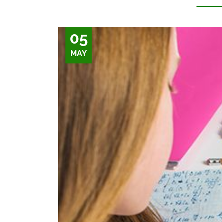
05
MAY