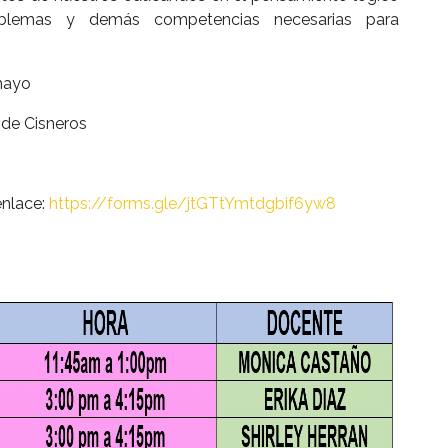
oblemas y demás competencias necesarias para
 mayo
 de Cisneros
enlace:
https://forms.gle/jtGTtYmtdgbif6yw8