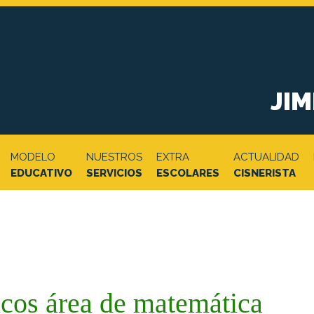
JI
MODELO
NUESTROS
EXTRA
ACTUALIDAD
EDUCATIVO
SERVICIOS
ESCOLARES
CISNERISTA
cos área de matemática