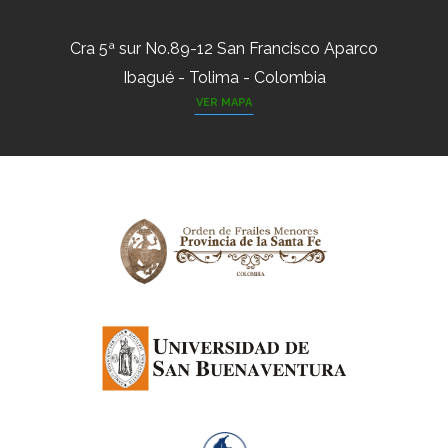
Cra 5ª sur No.89-12 San Francisco Aparco
Ibagué - Tolima - Colombia
VER MAPA