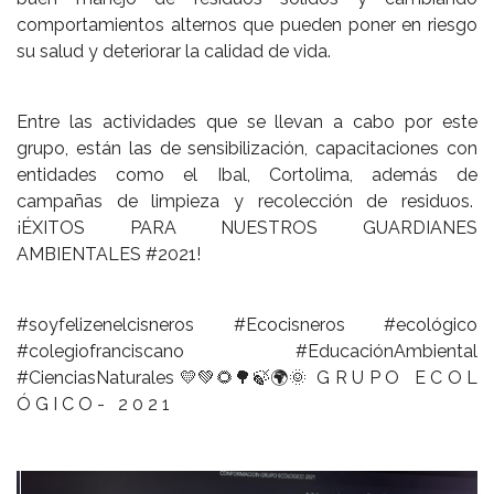
comportamientos alternos que pueden poner en riesgo
su salud y deteriorar la calidad de vida.
Entre las actividades que se llevan a cabo por este
grupo, están las de sensibilización, capacitaciones con
entidades como el Ibal, Cortolima, además de
campañas de limpieza y recolección de residuos.
¡ÉXITOS PARA NUESTROS GUARDIANES
AMBIENTALES #2021!
#soyfelizenelcisneros #Ecocisneros #ecológico
#colegiofranciscano #EducaciónAmbiental
#CienciasNaturales 💛💚🌻🌳🍃🌍🌞 G R U P O E C O L
Ó G I C O - 2 0 2 1