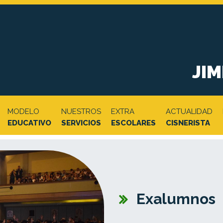
JI
MODELO
NUESTROS
EXTRA
ACTUALIDAD
EDUCATIVO
SERVICIOS
ESCOLARES
CISNERISTA
Exalumnos