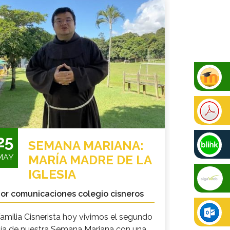
25
SEMANA MARIANA:
MAY
MARÍA MADRE DE LA
IGLESIA
or comunicaciones colegio cisneros
amilia Cisnerista hoy vivimos el segundo
ía de nuestra Semana Mariana con una