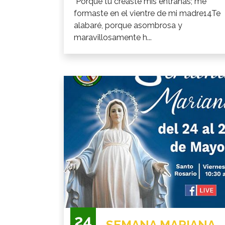
"Porque tú creaste mis entrañas; me
formaste en el vientre de mi madre14Te
alabaré, porque asombrosa y
maravillosamente h...
24
SEMANA MARIANA