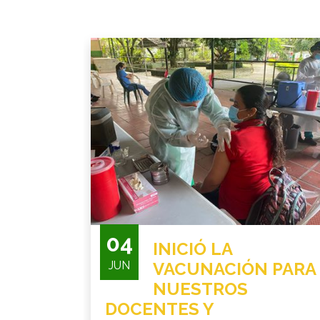
04
INICIÓ LA
JUN
VACUNACIÓN PARA
NUESTROS
DOCENTES Y