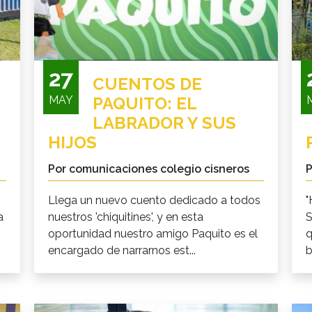
27
CUENTOS DE
MAY
PAQUITO: EL
LABRADOR Y SUS
HIJOS
Por comunicaciones colegio cisneros
P
Llega un nuevo cuento dedicado a todos
"
a
nuestros 'chiquitines', y en esta
S
oportunidad nuestro amigo Paquito es el
q
encargado de narrarnos est...
b