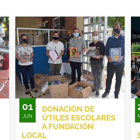
01
DONACIÓN DE
JUN
ÚTILES ESCOLARES
A FUNDACIÓN
LOCAL