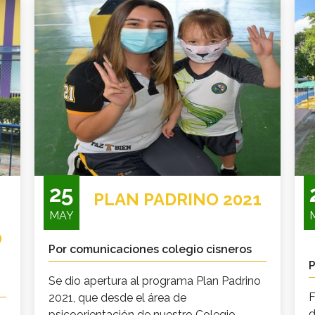
25
PLAN PADRINO 2021
MAY
O
Por comunicaciones colegio cisneros
P
Se dio apertura al programa Plan Padrino
F
2021, que desde el área de
d
psicoorientación de nuestro Colegio