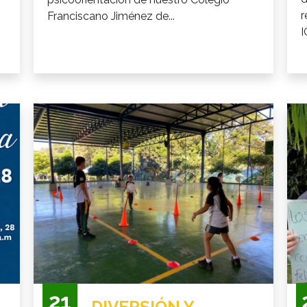
r
Franciscano Jiménez de...
I
21
DIVERSIÓN Y